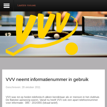
Laatste nieuws
Nieuws
Over VVV
Lidmaatschap
Competitie
Training
Vrijwilligers
VVV neemt informatienummer in gebruik
Sponsoring
Geschreven: 28 oktober 2011
Media
VVV was tot op heden telefonisch alleen bereikbaar als er mensen in het clubhuis
De Batstee aanwezig waren. Vanaf nu heeft VVV ook een apart telefoonnummer
voor informatie: 085 - 2014355 (lokaal tarief).
English