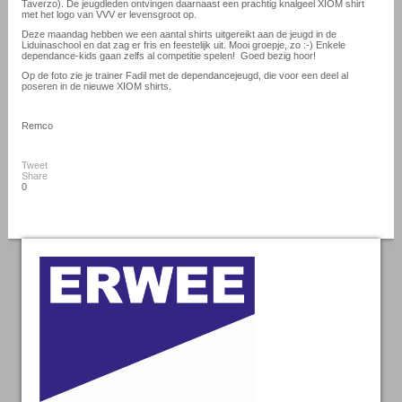
Taverzo). De jeugdleden ontvingen daarnaast een prachtig knalgeel XIOM shirt
met het logo van VVV er levensgroot op.
Deze maandag hebben we een aantal shirts uitgereikt aan de jeugd in de
Liduinaschool en dat zag er fris en feestelijk uit. Mooi groepje, zo :-) Enkele
dependance-kids gaan zelfs al competitie spelen! Goed bezig hoor!
Op de foto zie je trainer Fadil met de dependancejeugd, die voor een deel al
poseren in de nieuwe XIOM shirts.
Remco
Tweet
Share
0