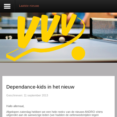
Laatste nieuws
Nieuws
Over VVV
Lidmaatschap
Competitie
Training
Vrijwilligers
Dependance-kids in het nieuw
Sponsoring
Geschreven: 11 september 2013
Media
Hallo allemaal,
Afgelopen zaterdag hebben we een hele reeks van de nieuwe ANDRO shirts
English
uitgereikt aan de aanwezige leden (we hadden de oefenwedstrijden tegen