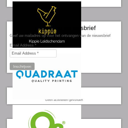
Inschrijven Nieuwsbrief
Geef uw mailadres op voor het ontvangen van de nieuwsbrief
Email Address
*
Inschrijven
Kalender
Geen activiteiten gevonden
Twitter