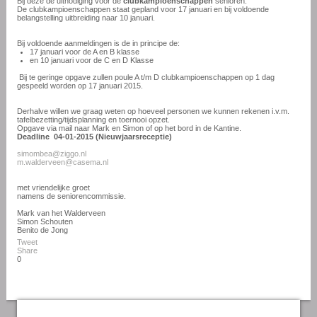
Bij deze de uitnodiging voor de
clubkampioenschappen
senioren.
De clubkampioenschappen staat gepland voor 17 januari en bij voldoende
belangstelling uitbreiding naar 10 januari.
Bij voldoende aanmeldingen is de in principe de:
17 januari voor de A en B klasse
en 10 januari voor de C en D Klasse
Bij te geringe opgave zullen poule A t/m D clubkampioenschappen op 1 dag
gespeeld worden op 17 januari 2015.
Derhalve willen we graag weten op hoeveel personen we kunnen rekenen i.v.m.
tafelbezetting/tijdsplanning en toernooi opzet.
Opgave via mail naar Mark en Simon of op het bord in de Kantine.
Deadline 04-01-2015 (Nieuwjaarsreceptie)
simombea@ziggo.nl
m.walderveen@casema.nl
met vriendelijke groet
namens de seniorencommissie.
Mark van het Walderveen
Simon Schouten
Benito de Jong
Tweet
Share
0