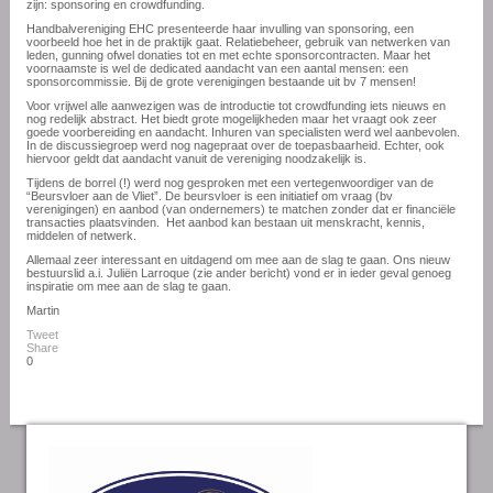
zijn: sponsoring en crowdfunding.
Handbalvereniging EHC presenteerde haar invulling van sponsoring, een
voorbeeld hoe het in de praktijk gaat. Relatiebeheer, gebruik van netwerken van
leden, gunning ofwel donaties tot en met echte sponsorcontracten. Maar het
voornaamste is wel de dedicated aandacht van een aantal mensen: een
sponsorcommissie. Bij de grote verenigingen bestaande uit bv 7 mensen!
Voor vrijwel alle aanwezigen was de introductie tot crowdfunding iets nieuws en
nog redelijk abstract. Het biedt grote mogelijkheden maar het vraagt ook zeer
goede voorbereiding en aandacht. Inhuren van specialisten werd wel aanbevolen.
In de discussiegroep werd nog nagepraat over de toepasbaarheid. Echter, ook
hiervoor geldt dat aandacht vanuit de vereniging noodzakelijk is.
Tijdens de borrel (!) werd nog gesproken met een vertegenwoordiger van de
“Beursvloer aan de Vliet”. De beursvloer is een initiatief om vraag (bv
verenigingen) en aanbod (van ondernemers) te matchen zonder dat er financiële
transacties plaatsvinden. Het aanbod kan bestaan uit menskracht, kennis,
middelen of netwerk.
Allemaal zeer interessant en uitdagend om mee aan de slag te gaan. Ons nieuw
bestuurslid a.i. Juliën Larroque (zie ander bericht) vond er in ieder geval genoeg
inspiratie om mee aan de slag te gaan.
Martin
Tweet
Share
0