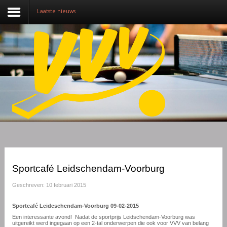
Laatste nieuws
Nieuws
Over VVV
Lidmaatschap
Competitie
Training
Vrijwilligers
Sportcafé Leidschendam-Voorburg
Sponsoring
Geschreven: 10 februari 2015
Media
Sportcafé Leideschendam-Voorburg 09-02-2015
Een interessante avond! Nadat de sportprijs Leidschendam-Voorburg was
English
uitgereikt werd ingegaan op een 2-tal onderwerpen die ook voor VVV van belang