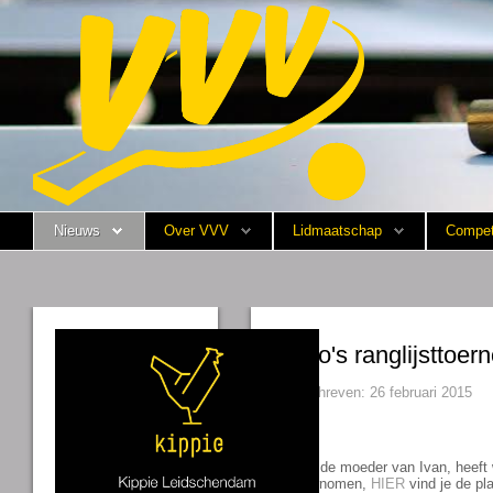
Nieuws
Over VVV
Lidmaatschap
Nieuws
Over VVV
Lidmaatschap
Compet
Competitie
Training
Vrijwilligers
Foto's ranglijsttoe
Sponsoring
Geschreven: 26 februari 2015
Media
Hallo,
Irina, de moeder van Ivan, heeft
ondernomen,
HIER
vind je de pl
English