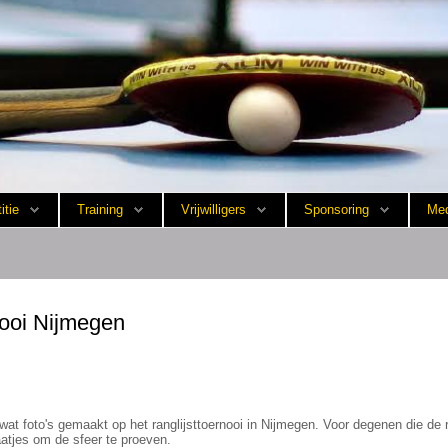
itie
Training
Vrijwilligers
Sponsoring
Med
rnooi Nijmegen
 wat foto's gemaakt op het ranglijsttoernooi in Nijmegen. Voor degenen die de 
aatjes om de sfeer te proeven.