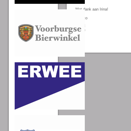
Met dank aan Irina!
Remco
Tweet
Share
0