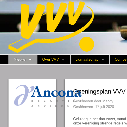
Nieuws
Over VVV
Lidmaatschap
Nieuws
Over VVV
Lidmaatschap
Compet
Competitie
Training
Vrijwilligers
Openingsplan VVV
Sponsoring
Geschreven door
Mandy
Geschreven: 17 juli 2020
Media
Gelukkig is het dan zover, vana
onze vereniging strenge regels 
English