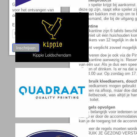
6. Ballenprotocol
Geef uw mailadres op
Iedere speler krijgt bij aankomst 
deze op zijn, raapt elke speler 
voor het ontvangen van
Er staan bakken met sop om te ba
de nieuwsbrief
de wasmand, die bij de uitgang 
Email Address
*
7. Kantine
In de kantine zijn 6 tafels besc
deze niet uit één huishouden ko
bezoekers van 12 tegelijk in de k
Inschrijven
Je bent verplicht zoveel mogelijk 
Reserveren doe je ook via de Ping
in de kantine aanwezig is. Reser
van één uur. Als je dus een spee
wil eten of drinken. Is er na da
om 24.00 uur. Op zondag om 17.
8. Gebruik kleedkamers, douch
De kleedkamers mogen gebruikt w
douchen na afloop, maar doe dat 
Na toiletbezoek, was altijd je h
in het toilet.
9. Regels opvolgen
Het is belangrijk voor iedereen 
kan je er door de accommodatiev
kan je de toegang tot de accom
Wanneer de regels moeten worden
GEBRUIK JE GEZOND VERST