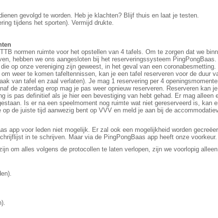
enen gevolgd te worden. Heb je klachten? Blijf thuis en laat je testen.
ing tijdens het sporten). Vermijd drukte.
nten
TTB normen ruimte voor het opstellen van 4 tafels. Om te zorgen dat we bin
ijven, hebben we ons aangesloten bij het reserveringssysteem PingPongBaas
en die op onze vereniging zijn geweest, in het geval van een coronabesmetting
 om weer te komen tafeltennissen, kan je een tafel reserveren voor de duur v
ak van tafel en zaal verlaten). Je mag 1 reservering per
4 openingsmomente
af de zaterdag erop mag je pas weer opnieuw reserveren. Reserveren kan je
 is pas definitief als je hier een bevestiging van hebt gehad. Er mag alleen
gestaan. Is er na een speelmoment nog ruimte wat niet gereserveerd is, kan er
e op de juiste tijd aanwezig bent op VVV en meld je aan bij de accommodatiev
as app voor leden niet mogelijk. Er zal ook een mogelijkheid worden gecreëer
chrijflijst in te schrijven. Maar via de PingPongBaas app heeft onze voorkeur.
 zijn om alles volgens de protocollen te laten verlopen, zijn we voorlopig alle
den).
n).