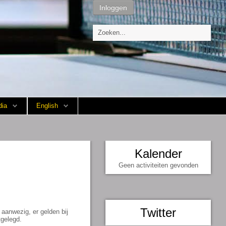
Inloggen
ia
English
Kalender
Geen activiteiten gevonden
Twitter
aanwezig, er gelden bij
tgelegd.