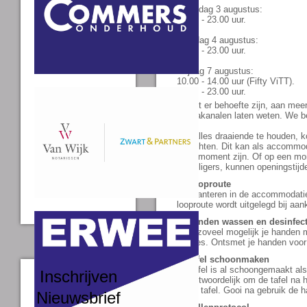
Maandag 3 augustus:
20.00 - 23.00 uur.
Dinsdag 4 augustus:
20.00 - 23.00 uur.
Vrijdag 7 augustus:
10.00 - 14.00 uur (Fifty ViTT).
20.00 - 23.00 uur.
Mocht er behoefte zijn, aan mee
mediakanalen laten weten. We be
Om alles draaiende te houden, kom
verrichten. Dit kan als accommo
speelmoment zijn. Of op een mom
vrijwilligers, kunnen openingsti
3. Looproute
We hanteren in de accommodatie 
looproute wordt uitgelegd bij a
4. Handen wassen en desinfec
Was zoveel mogelijk je handen me
tissues. Ontsmet je handen voor e
5. Tafel schoonmaken
De tafel is al schoongemaakt als 
Inschrijven
verantwoordelijk om de tafel na
bij de tafel. Gooi na gebruik de
Nieuwsbrief