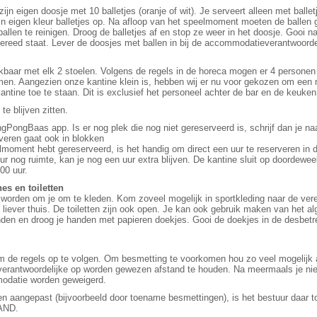
zijn eigen doosje met 10 balletjes (oranje of wit). Je serveert alleen met ballet
zijn eigen kleur balletjes op. Na afloop van het speelmoment moeten de ballen
llen te reinigen. Droog de balletjes af en stop ze weer in het doosje. Gooi n
gereed staat. Lever de doosjes met ballen in bij de accommodatieverantwoord
hikbaar met elk 2 stoelen. Volgens de regels in de horeca mogen er 4 personen 
men. Aangezien onze kantine klein is, hebben wij er nu voor gekozen om een
antine toe te staan. Dit is exclusief het personeel achter de bar en de keuken
te blijven zitten.
PongBaas app. Is er nog plek die nog niet gereserveerd is, schrijf dan je naam
veren gaat ook in blokken
lmoment hebt gereserveerd, is het handig om direct een uur te reserveren in d
t uur nog ruimte, kan je nog een uur extra blijven. De kantine sluit op doorde
00 uur.
es en toiletten
orden om je om te kleden. Kom zoveel mogelijk in sportkleding naar de ver
liever thuis. De toiletten zijn ook open. Je kan ook gebruik maken van het alg
anden en droog je handen met papieren doekjes. Gooi de doekjes in de desbetr
om de regels op te volgen. Om besmetting te voorkomen hou zo veel mogelijk af
erantwoordelijke op worden gewezen afstand te houden. Na meermaals je nie
modatie worden geweigerd.
 aangepast (bijvoorbeeld door toename besmettingen), is het bestuur daar 
AND.