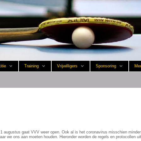
itie
Training
Vrijwilligers
Sponsoring
Med
f 1 augustus gaat VVV weer open. Ook al is het coronavirus misschien minder 
waar we ons aan moeten houden. Hieronder worden de regels en protocollen ui