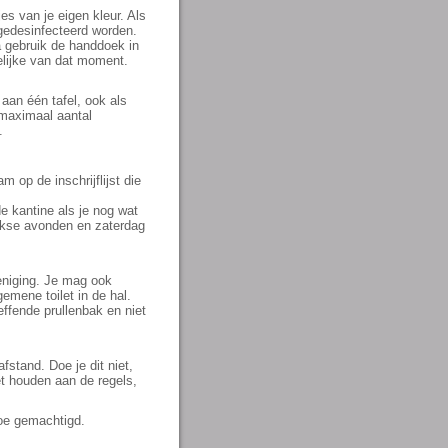
jes van je eigen kleur. Als
 gedesinfecteerd worden.
a gebruik de handdoek in
elijke van dat moment.
aan één tafel, ook als
 maximaal aantal
.
 op de inschrijflijst die
e kantine als je nog wat
weekse avonden en zaterdag
eniging. Je mag ook
emene toilet in de hal.
effende prullenbak en niet
stand. Doe je dit niet,
t houden aan de regels,
toe gemachtigd.