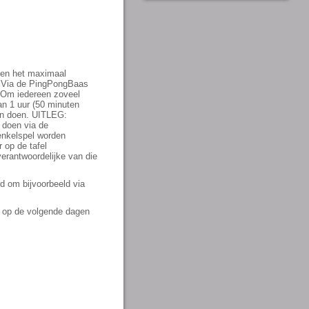
nen het maximaal
. Via de PingPongBaas
. Om iedereen zoveel
an 1 uur (50 minuten
n doen. UITLEG:
 doen via de
 enkelspel worden
 op de tafel
erantwoordelijke van die
d om bijvoorbeeld via
en op de volgende dagen