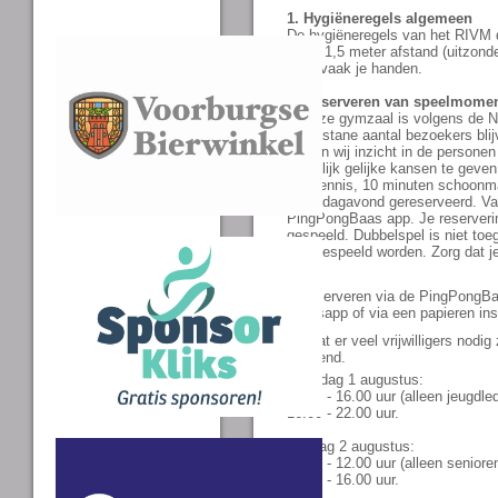
1. Hygiëneregels algemeen
De hygiëneregels van het RIVM di
Houd 1,5 meter afstand (uitzonder
Was vaak je handen.
2. Reserveren van speelmome
In onze gymzaal is volgens de N
toegestane aantal bezoekers bl
krijgen wij inzicht in de person
mogelijk gelijke kansen te geven
tafeltennis, 10 minuten schoonma
Maandagavond gereserveerd. Van
PingPongBaas app. Je reservering
gespeeld. Dubbelspel is niet toe
doorgespeeld worden. Zorg dat j
dag.
Is reserveren via de PingPongBa
whatsapp of via een papieren ins
Omdat er veel vrijwilligers nodig
geopend.
Zaterdag 1 augustus:
13.00 - 16.00 uur (alleen jeugdle
16.00 - 22.00 uur.
Zondag 2 augustus:
10.00 - 12.00 uur (alleen seniore
12.00 - 16.00 uur.