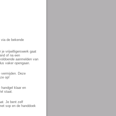
n via de bekende
je vrijwilligerswerk gaat
aand of na een
t voldoende aanmelden van
 dus vaker opengaan.
e vermijden. Deze
eze op!
e handgel klaar en
el staat.
at. Je bent zelf
t met sop en de handdoek