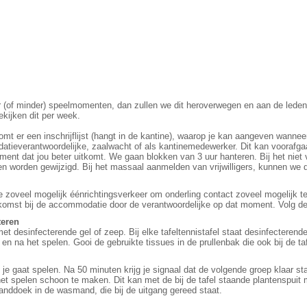
r (of minder) speelmomenten, dan zullen we dit heroverwegen en aan de lede
kijken dit per week.
t er een inschrijflijst (hangt in de kantine), waarop je kan aangeven wanneer 
datieverantwoordelijke, zaalwacht of als kantinemedewerker. Dit kan voorafg
ent dat jou beter uitkomt. We gaan blokken van 3 uur hanteren. Bij het nie
jden worden gewijzigd. Bij het massaal aanmelden van vrijwilligers, kunnen we
zoveel mogelijk éénrichtingsverkeer om onderling contact zoveel mogelijk t
ankomst bij de accommodatie door de verantwoordelijke op dat moment. Volg d
teren
t desinfecterende gel of zeep. Bij elke tafeltennistafel staat desinfecterend
n na het spelen. Gooi de gebruikte tissues in de prullenbak die ook bij de taf
je gaat spelen. Na 50 minuten krijg je signaal dat de volgende groep klaar sta
 het spelen schoon te maken. Dit kan met de bij de tafel staande plantenspui
 handdoek in de wasmand, die bij de uitgang gereed staat.