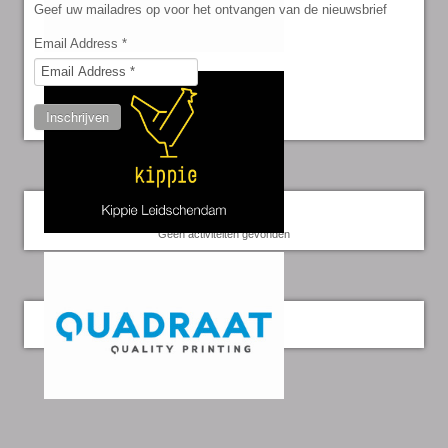
Geef uw mailadres op voor het ontvangen van de nieuwsbrief
Email Address
*
Inschrijven
Kalender
Geen activiteiten gevonden
Twitter