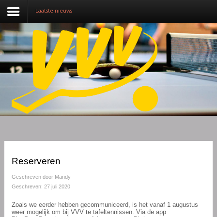
Laatste nieuws
Nieuws
Over VVV
Lidmaatschap
Competitie
Training
Vrijwilligers
Reserveren
Sponsoring
Geschreven door
Mandy
Geschreven: 27 juli 2020
Media
Zoals we eerder hebben gecommuniceerd, is het vanaf 1 augustus
weer mogelijk om bij VVV te tafeltennissen. Via de app
English