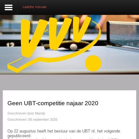
Laatste nieuws
Nieuws
Over VVV
Lidmaatschap
Competitie
Training
Vrijwilligers
Geen UBT-competitie najaar 2020
Sponsoring
Geschreven door
Mandy
Geschreven: 06 september 2020
Media
Op 22 augustus heeft het bestuur van de UBT nl. het volgende
gepubliceerd:
English