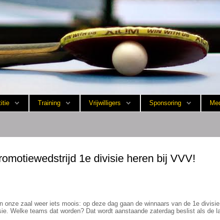
itie
Training
Vrijwilligers
Sponsoring
Med
promotiewedstrijd 1e divisie heren bij VVV!
 in onze zaal weer iets moois: op deze dag gaan de winnaars van de 1e divisi
sie. Welke teams dat worden? Dat wordt aanstaande zaterdag beslist als de la