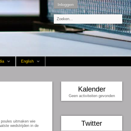
Inloggen
ia
English
Kalender
Geen activiteiten gevonden
e poules uitmaken wie
Twitter
atste wedstrijden in de