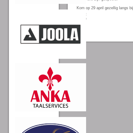
Kom op 29 april gezellig langs b
Tweet
Share
0