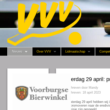
Nieuws
Over VVV
Lidmaatschap
Nieuws
Over VVV
Lidmaatschap
Compet
Competitie
Training
Vrijwilligers
Zaterdag 29 april: 
Sponsoring
Geschreven door
Mandy
Geschreven: 18 april 2023
Media
Op zaterdag 29 april hebben wij
gaat promoveren naar de eredivi
English
1e divisie zijn gespeeld.