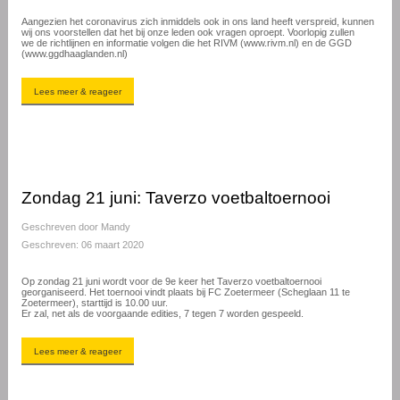
Aangezien het coronavirus zich inmiddels ook in ons land heeft verspreid, kunnen
wij ons voorstellen dat het bij onze leden ook vragen oproept. Voorlopig zullen
we de richtlijnen en informatie volgen die het RIVM (www.rivm.nl) en de GGD
(www.ggdhaaglanden.nl)
Lees meer & reageer
Zondag 21 juni: Taverzo voetbaltoernooi
Geschreven door
Mandy
Geschreven: 06 maart 2020
Op zondag 21 juni wordt voor de 9e keer het Taverzo voetbaltoernooi
georganiseerd. Het toernooi vindt plaats bij FC Zoetermeer (Scheglaan 11 te
Zoetermeer), starttijd is 10.00 uur.
Er zal, net als de voorgaande edities, 7 tegen 7 worden gespeeld.
Lees meer & reageer