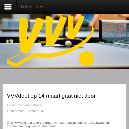
Laatste nieuws
Nieuws
Over VVV
Lidmaatschap
Competitie
Training
Vrijwilligers
VVVdoet op 14 maart gaat niet door
Sponsoring
Geschreven door
Mandy
Geschreven: 13 maart 2020
Media
Ook VVVdoet, dat voor zaterdag 14 maart gepland stond, zal vanwege de
coronamaatrdegelen niet doorgaan.
English