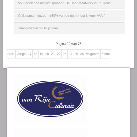
VVV heeft een nieuwe sponsor: De Boer Maatwerk in Keukens
Collectanten gezocht (50% van de opbrengst is voor VVV!)
Zaal gesloten op 16 januari
Pagina 22 van 73
Start
Vorige
17
18
19
20
21
22
23
24
25
26
Volgende
Einde