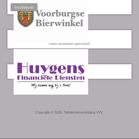
Inschrijven
Kalender
Geen activiteiten gevonden
Twitter
Copyright © 2026. Tafeltennisvereniging VVV.