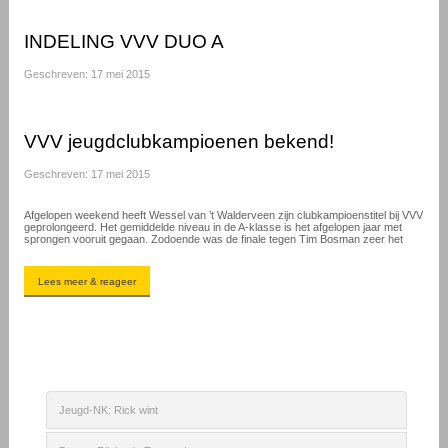
INDELING VVV DUO A
Geschreven: 17 mei 2015
VVV jeugdclubkampioenen bekend!
Geschreven: 17 mei 2015
Afgelopen weekend heeft Wessel van ’t Walderveen zijn clubkampioenstitel bij VVV
geprolongeerd. Het gemiddelde niveau in de A-klasse is het afgelopen jaar met
sprongen vooruit gegaan. Zodoende was de finale tegen Tim Bosman zeer het
Lees meer & reageer
Jeugd-NK: Rick wint