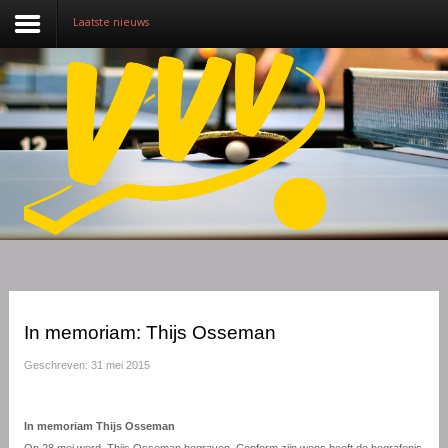
Laatste nieuws
Nieuws
Over VVV
Lidmaatschap
Competitie
Training
Vrijwilligers
In memoriam: Thijs Osseman
Sponsoring
Geschreven: 31 mei 2015
Media
In memoriam Thijs Osseman
English
Op 28 mei werd
Thijs Osseman begraven. Conform zijn wens heeft de begrafenis