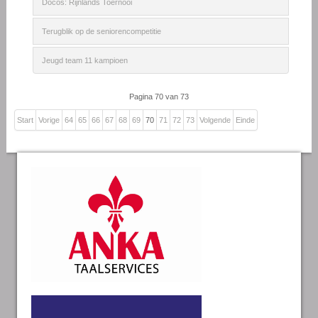
Docos: Rijnlands Toernooi
Terugblik op de seniorencompetitie
Jeugd team 11 kampioen
Pagina 70 van 73
Start
Vorige
64
65
66
67
68
69
70
71
72
73
Volgende
Einde