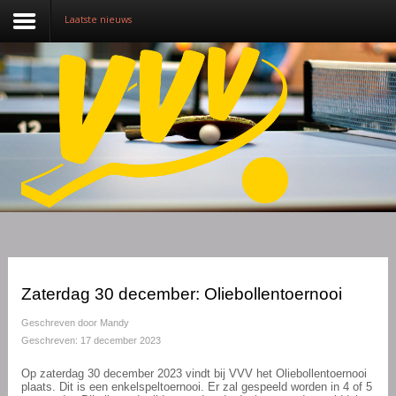
Laatste nieuws
Nieuws
Over VVV
Lidmaatschap
Competitie
Training
Vrijwilligers
Zaterdag 30 december: Oliebollentoernooi
Sponsoring
Geschreven door
Mandy
Geschreven: 17 december 2023
Media
Op zaterdag 30 december 2023 vindt bij VVV het Oliebollentoernooi
plaats. Dit is een enkelspeltoernooi. Er zal gespeeld worden in 4 of 5
English