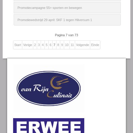
Promotiecampagne 55+ sporten en bewegen
Promotiewedstrijd 29 april: SKF 1 tegen Hilversum 1
Pagina 7 van 73
Start
Vorige
2
3
4
5
6
7
8
9
10
11
Volgende
Einde