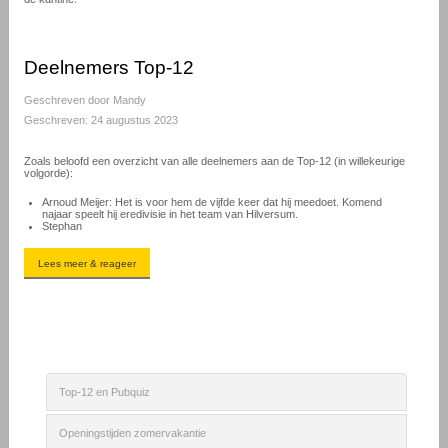
Deelnemers Top-12
Geschreven door
Mandy
Geschreven: 24 augustus 2023
Zoals beloofd een overzicht van alle deelnemers aan de Top-12 (in willekeurige
volgorde):
Arnoud Meijer: Het is voor hem de vijfde keer dat hij meedoet. Komend
najaar speelt hij eredivisie in het team van Hilversum.
Stephan
Lees meer & reageer
Top-12 en Pubquiz
Openingstijden zomervakantie