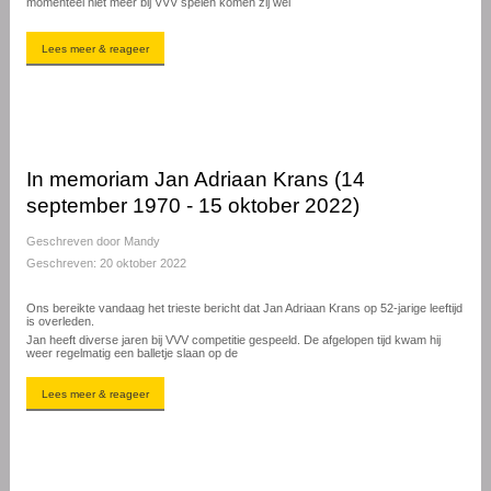
momenteel niet meer bij VVV spelen komen zij wel
Lees meer & reageer
In memoriam Jan Adriaan Krans (14
september 1970 - 15 oktober 2022)
Geschreven door
Mandy
Geschreven: 20 oktober 2022
Ons bereikte vandaag het trieste bericht dat Jan Adriaan Krans op 52-jarige leeftijd
is overleden.
Jan heeft diverse jaren bij VVV competitie gespeeld. De afgelopen tijd kwam hij
weer regelmatig een balletje slaan op de
Lees meer & reageer