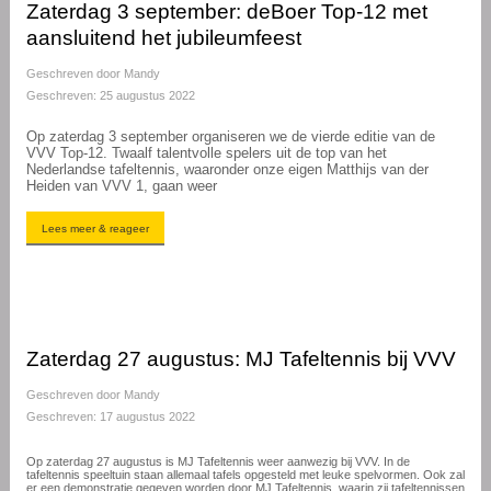
Zaterdag 3 september: deBoer Top-12 met
aansluitend het jubileumfeest
Geschreven door
Mandy
Geschreven: 25 augustus 2022
Op zaterdag 3 september organiseren we de vierde editie van de
VVV Top-12. Twaalf talentvolle spelers uit de top van het
Nederlandse tafeltennis, waaronder onze eigen Matthijs van der
Heiden van VVV 1, gaan weer
Lees meer & reageer
Zaterdag 27 augustus: MJ Tafeltennis bij VVV
Geschreven door
Mandy
Geschreven: 17 augustus 2022
Op zaterdag 27 augustus is MJ Tafeltennis weer aanwezig bij VVV. In de
tafeltennis speeltuin staan allemaal tafels opgesteld met leuke spelvormen. Ook zal
er een demonstratie gegeven worden door MJ Tafeltennis, waarin zij tafeltennissen