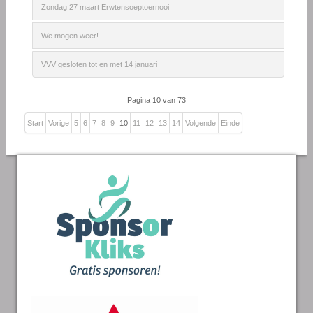
Zondag 27 maart Erwtensoeptoernooi
We mogen weer!
VVV gesloten tot en met 14 januari
Pagina 10 van 73
Start
Vorige
5
6
7
8
9
10
11
12
13
14
Volgende
Einde