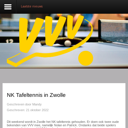
Laatste nieuws
Nieuws
Over VVV
Lidmaatschap
Competitie
Training
Vrijwilligers
NK Tafeltennis in Zwolle
Sponsoring
Geschreven door
Mandy
Geschreven: 21 oktober 2022
Media
Dit weekend wordt in Zwolle het NK tafeltennis gehouden. Er doen ook twee oude
bekenden van VVV mee, namelijk Nolan en Patrick. Ondanks dat beide spelers
English